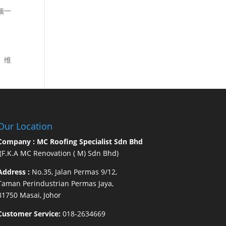
顶一
。维
Our Location
Company : MC Roofing Specialist Sdn Bhd
(F.K.A MC Renovation ( M) Sdn Bhd)
Address :
No.35, Jalan Permas 9/12,
Taman Perindustrian Permas Jaya,
81750 Masai, Johor
Customer Service:
018-2634669