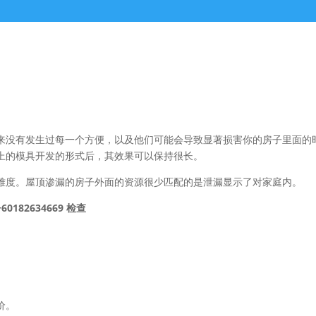
来没有发生过每一个方便，以及他们可能会导致显著损害你的房子里面的
上的模具开发的形式后，其效果可以保持很长。
难度。屋顶渗漏的房子外面的资源很少匹配的是泄漏显示了对家庭内。
82634669 检查
价。